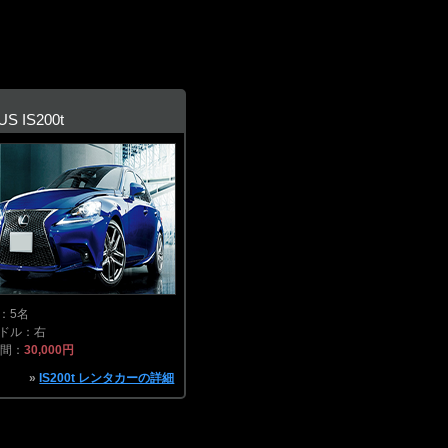
US IS200t
：5名
ドル：右
時間：
30,000円
»
IS200t レンタカーの詳細