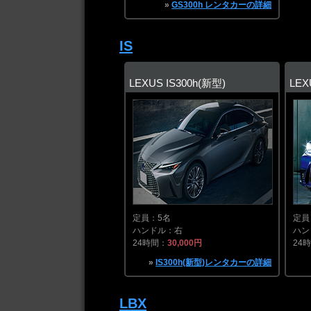
»
GS300h レンタカーの詳細
IS
LEXUS IS300h(新型)
LEX
定員：5名
定員
ハンドル：右
ハン
24時間：
30,000円
24
»
IS300h(新型)レンタカーの詳細
LBX