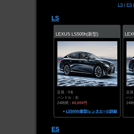
LS
|
ES
LS
LEXUS LS500h(新型)
LEX
定員：5名
定員
ハンドル：右
ハン
24時間：
60,000円
24
»
LS500h(新型)レンタカーの詳細
ES