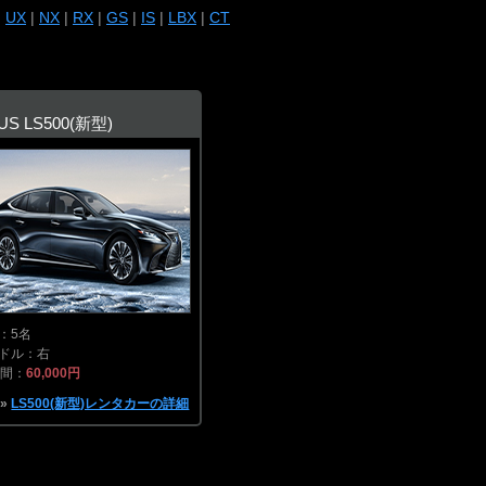
|
UX
|
NX
|
RX
|
GS
|
IS
|
LBX
|
CT
US LS500(新型)
：5名
ドル：右
時間：
60,000円
»
LS500(新型)レンタカーの詳細