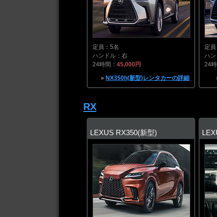
定員：5名
定員
ハンドル：右
ハン
24時間：
45,000円
24
»
NX350h(新型)レンタカーの詳細
RX
LEXUS RX350(新型)
LEX